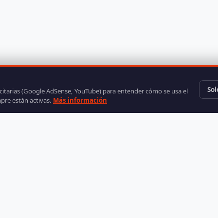
Sol
icitarias (Google AdSense, YouTube) para entender cómo se usa el
mpre están activas.
Más información