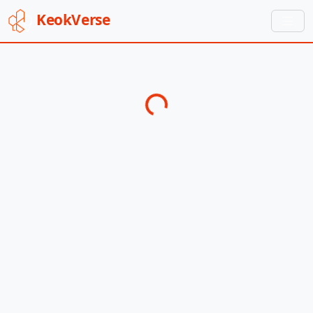
Keok
Verse