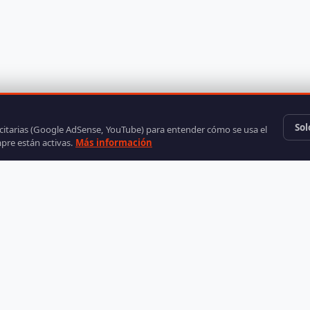
Sol
icitarias (Google AdSense, YouTube) para entender cómo se usa el
mpre están activas.
Más información