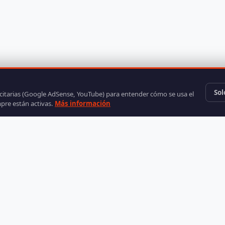
Sol
icitarias (Google AdSense, YouTube) para entender cómo se usa el
mpre están activas.
Más información