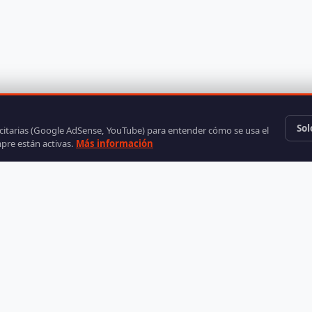
Sol
icitarias (Google AdSense, YouTube) para entender cómo se usa el
mpre están activas.
Más información