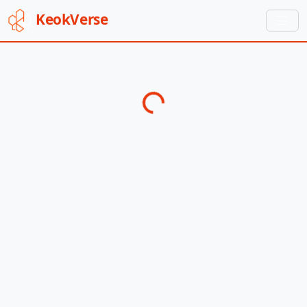
Keok
Verse