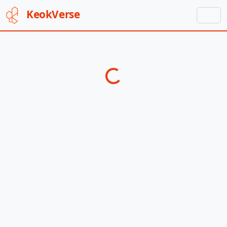
Keok
Verse