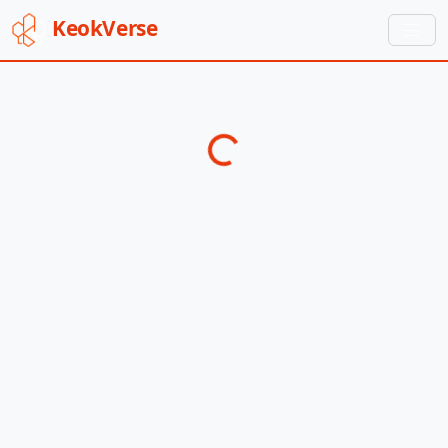
Keok
Verse