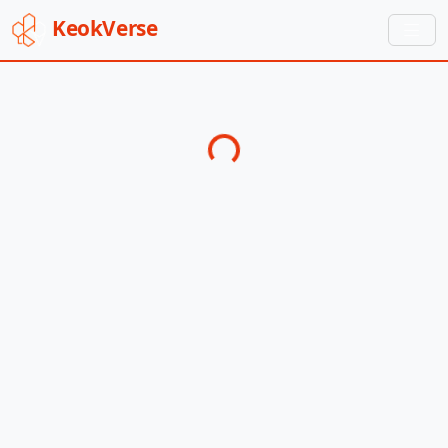
Keok
Verse