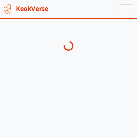
Keok
Verse