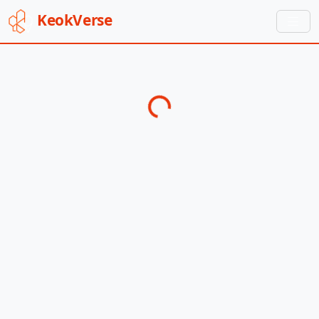
Keok
Verse