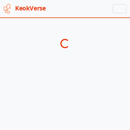
Keok
Verse