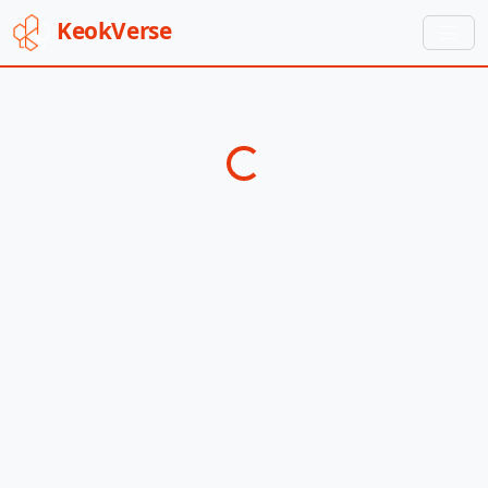
Keok
Verse