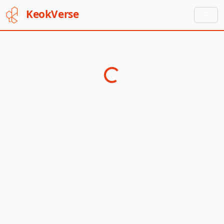
Keok
Verse