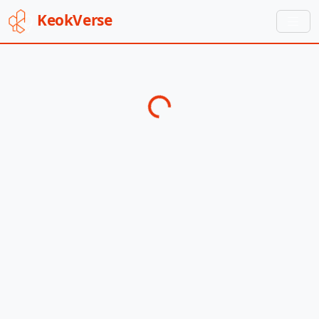
Keok
Verse