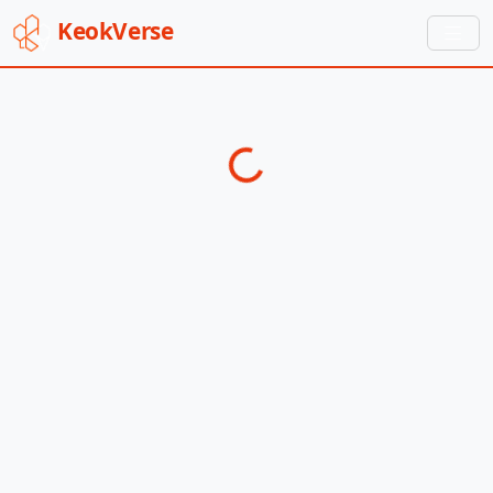
Keok
Verse