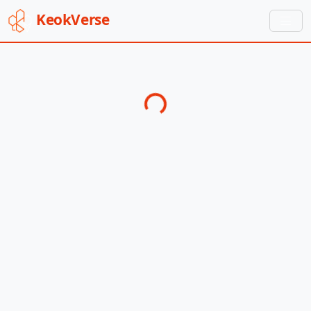
Keok
Verse