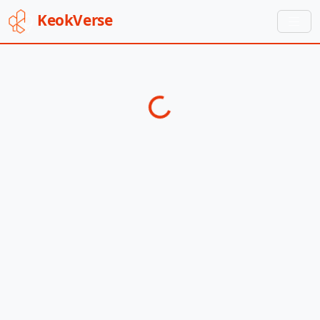
Keok
Verse