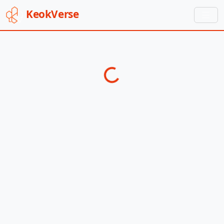
Keok
Verse