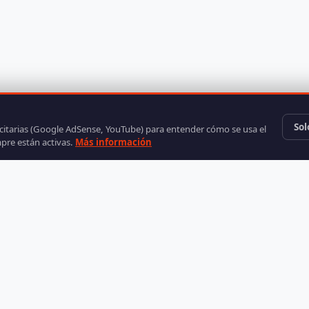
Sol
icitarias (Google AdSense, YouTube) para entender cómo se usa el
mpre están activas.
Más información