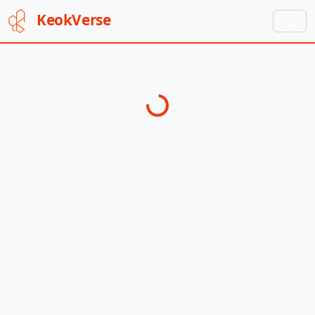
Keok
Verse