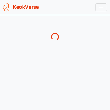
Keok
Verse