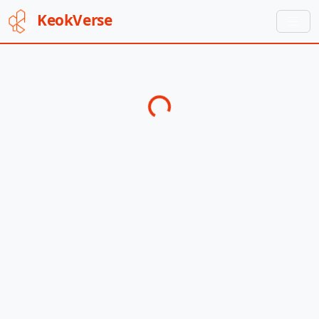
Keok
Verse