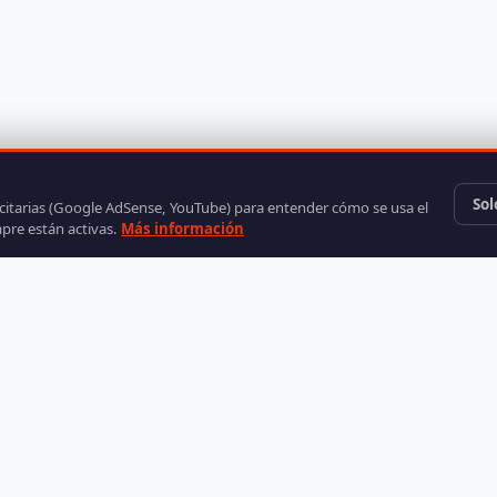
Sol
icitarias (Google AdSense, YouTube) para entender cómo se usa el
mpre están activas.
Más información