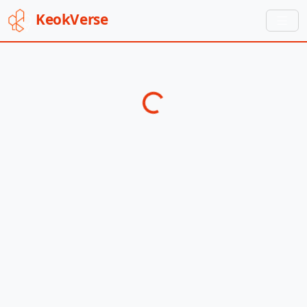
Keok
Verse