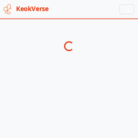
Keok
Verse