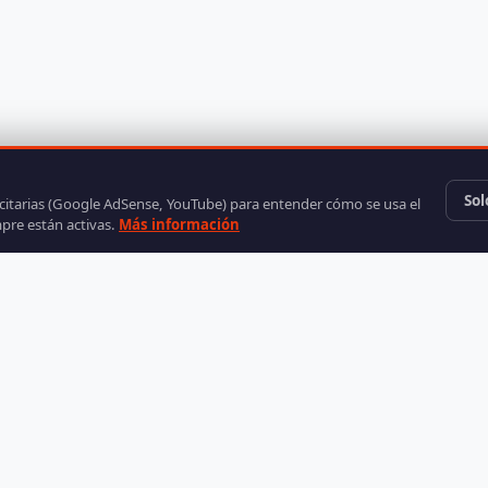
Sol
icitarias (Google AdSense, YouTube) para entender cómo se usa el
mpre están activas.
Más información