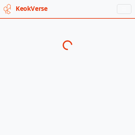
Keok
Verse