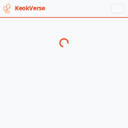
Keok
Verse