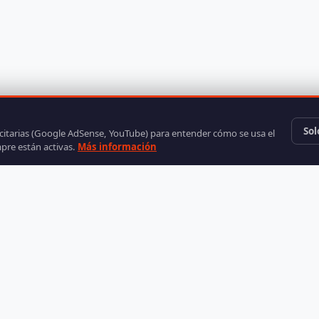
Sol
icitarias (Google AdSense, YouTube) para entender cómo se usa el
mpre están activas.
Más información