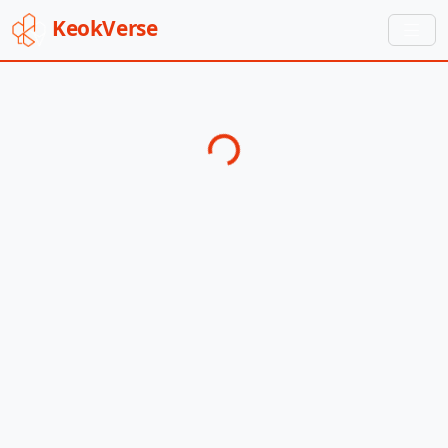
Keok
Verse