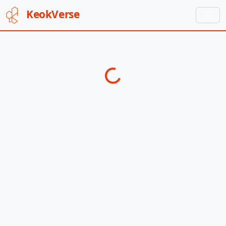
Keok
Verse