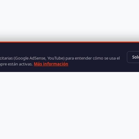
Sol
icitarias (Google AdSense, YouTube) para entender cómo se usa el
mpre están activas.
Más información