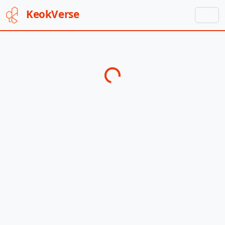
Keok
Verse