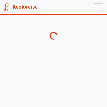
Keok
Verse