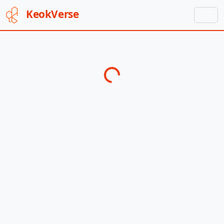
Keok
Verse