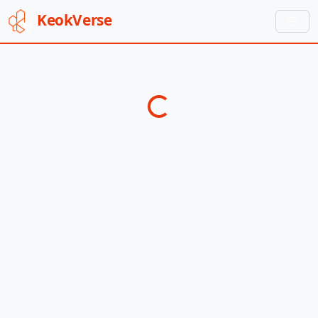
Keok
Verse