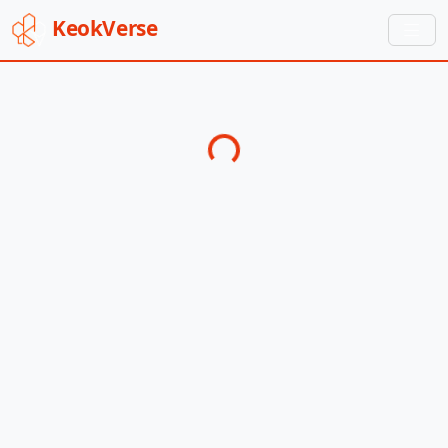
Keok
Verse