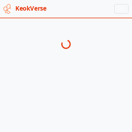
Keok
Verse