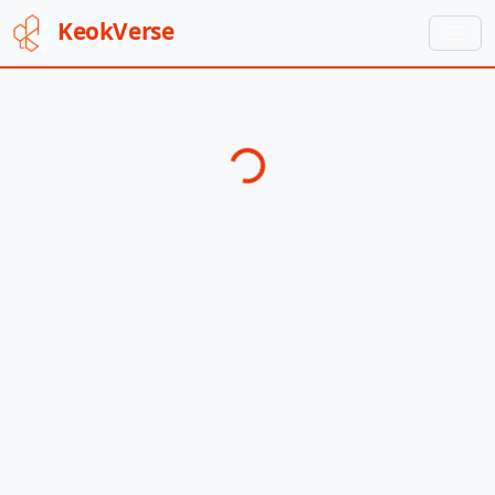
Keok
Verse