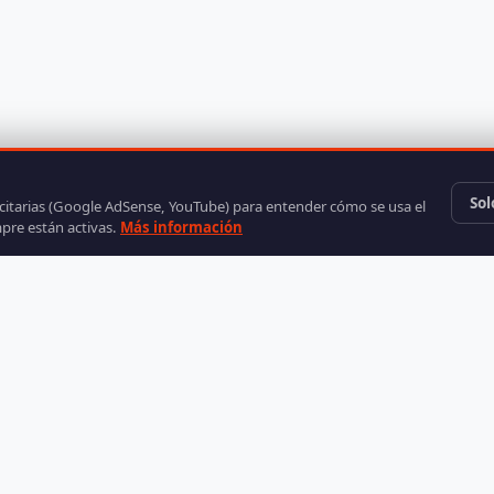
Sol
icitarias (Google AdSense, YouTube) para entender cómo se usa el
mpre están activas.
Más información