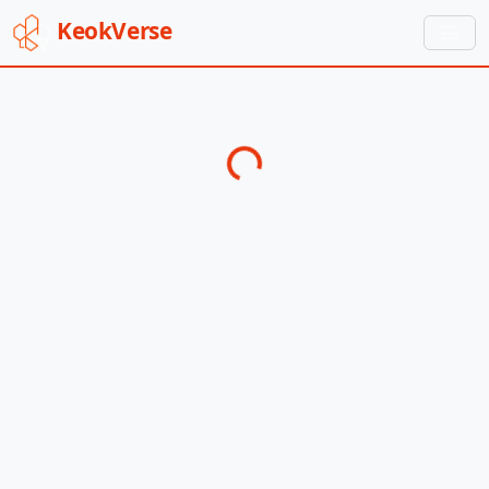
Keok
Verse