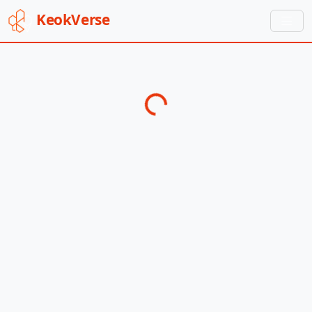
Keok
Verse