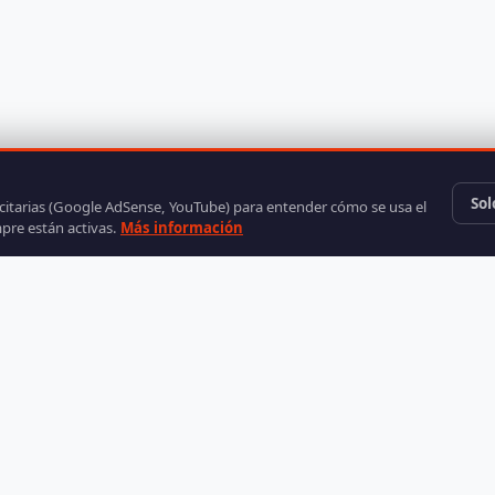
Sol
icitarias (Google AdSense, YouTube) para entender cómo se usa el
mpre están activas.
Más información