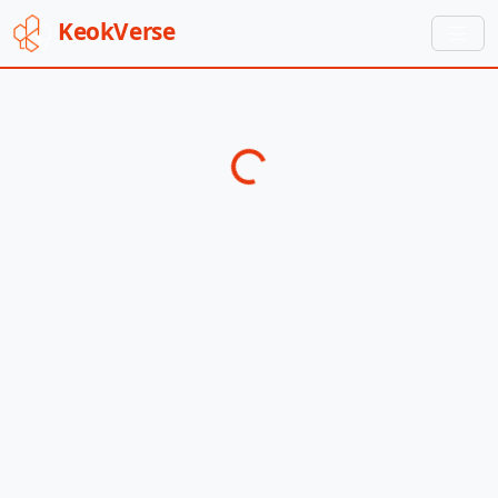
Keok
Verse