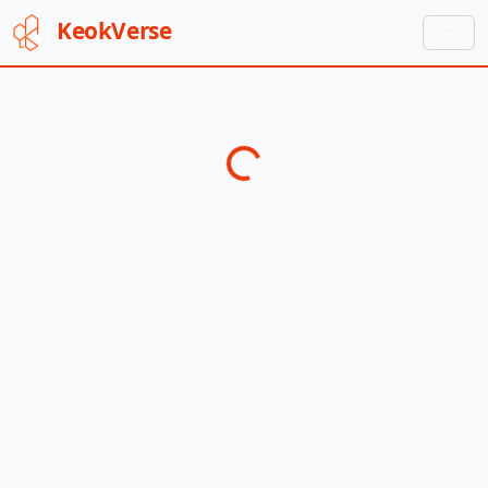
Keok
Verse