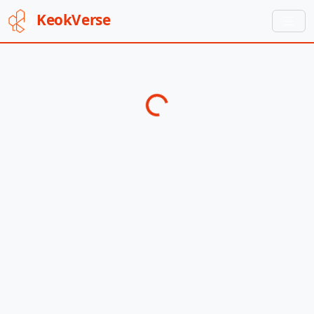
Keok
Verse