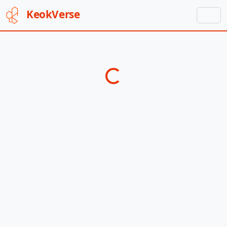
Keok
Verse