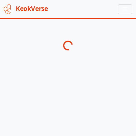
Keok
Verse