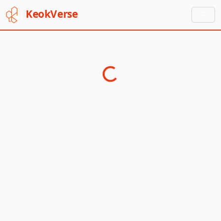
Keok
Verse